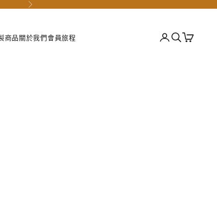
下一個
登入
搜尋
購物車
製商品
關於我們
會員旅程