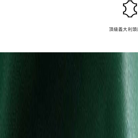
義
大
利
高
頂級義大利頭
品
質
頭
層
牛
皮
F
A
E
D
A