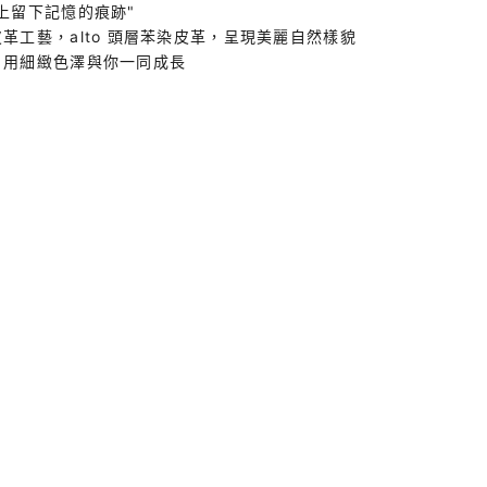
上留下記憶的痕跡"
革工藝，alto 頭層苯染皮革，呈現美麗自然樣貌
，用細緻色澤與你一同成長