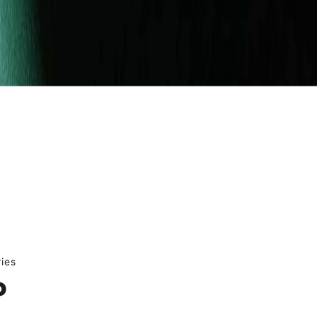
ies
P