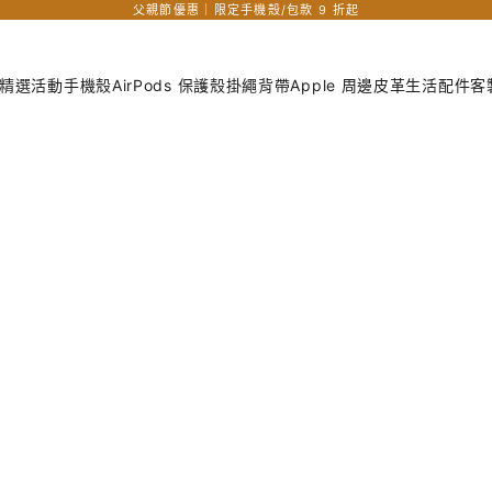
父親節優惠｜限定手機殼/包款 9 折起
精選活動
手機殼
AirPods 保護殼
掛繩背帶
Apple 周邊
皮革生活配件
客