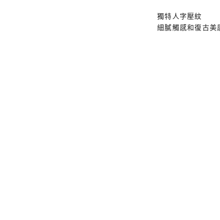
獨特人字壓紋
細膩觸感和復古美