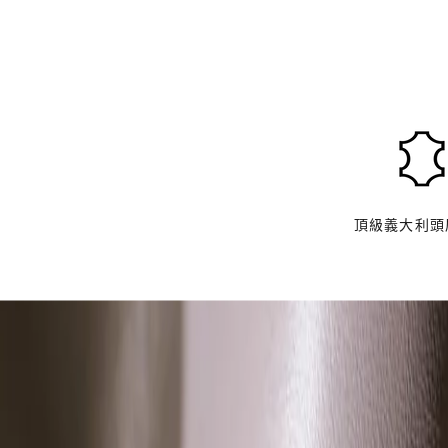
來
自
義
大
利
高
頂級義大利頭
品
質
頭
層
牛
皮
F
A
E