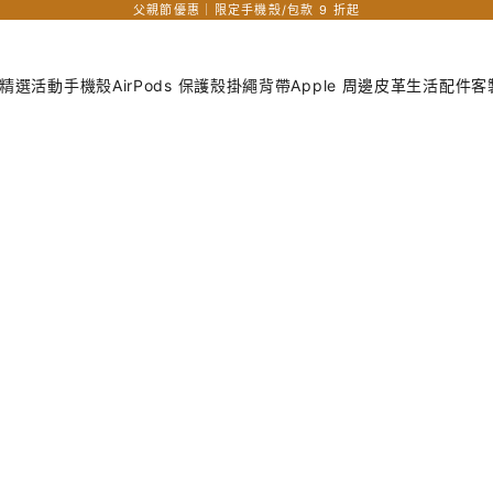
父親節優惠｜限定手機殼/包款 9 折起
精選活動
手機殼
AirPods 保護殼
掛繩背帶
Apple 周邊
皮革生活配件
客