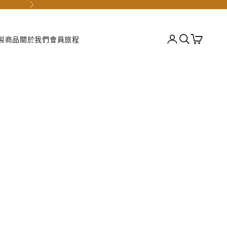
下一個
登入
搜尋
購物車
製商品
關於我們
會員旅程