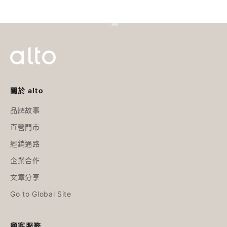
Before
前往第 1 項
前往第 2 項
前往第 3 項
關於 alto
品牌故事
直營門市
經銷通路
企業合作
文章分享
Go to Global Site
顧客服務