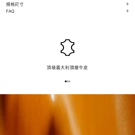
規格尺寸
FAQ
來
自
義
大
利
高
頂級義大利頭層牛皮
品
質
前往第 1 項
前往第 2 項
前往第 3 項
頭
層
牛
皮
F
A
E