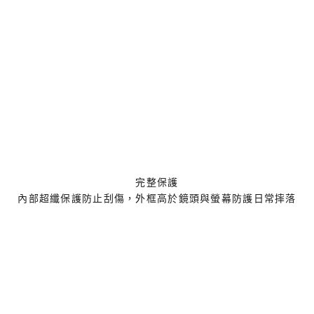
完整保護
內部超纖保護防止刮傷，外框高於鏡頭與螢幕防護日常摔落