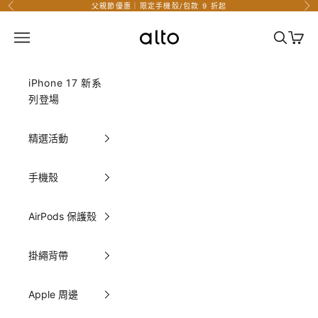
跳至內容
父親節優惠｜限定手機殼/包款 9 折起
上一個
下
Alto Taiwan 官方網站
選單
搜尋
購物
iPhone 17 新系
列登場
精選活動
手機殼
AirPods 保護殼
掛繩背帶
Apple 周邊