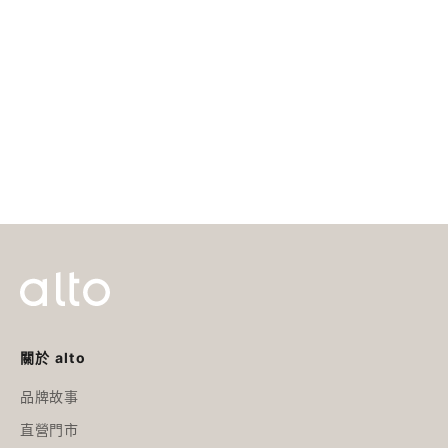
加入購物車
加入購物車
手機掛繩單環擴充夾片
手機掛繩雙環擴充夾片
促銷價
促銷價
$380
$380
關於 alto
品牌故事
直營門市