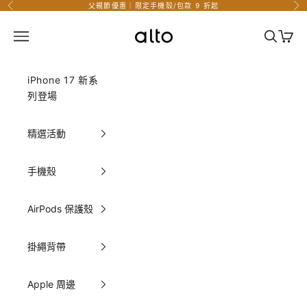
跳至內容
父親節優惠｜限定手機殼/包款 9 折起
上一個
下
Alto Taiwan 官方網站
選單
搜尋
購物
iPhone 17 新系
列登場
精選活動
手機殼
AirPods 保護殼
掛繩背帶
Apple 周邊